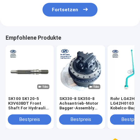
Fortsetzen
Empfohlene Produkte
SK100 SK120-5
SK330-8 SK350-8
Rohr LG42H0
K3V63BDT Front
Achsantrieb-Motor
LG42H01039P
Shaft For Hydraulic
Bagger-Assembly
Kobelco-Bagge
Pump
SH300 CX300
Assembly SK7
YW10V00005S111
M4V290
Bestpreis
Bestpreis
Bestprei
LC15V00023F1
LC15V00023F2