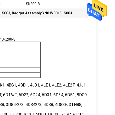
:
SK200-8
51S003
,
Bagger Assembly YN01V00151S003
 SK200-8
1, 4BG1, 4BD1, 4JB1, 4LE1, 4LE2, 4LE2T, 4JJ1,
, 6D16/T, 6D22, 6D24, 6D31, 6D34, 6DB1, 8DC9,
, 3D84-2/3, 4D842/3, 4D88, 4D88E, 3TN88,
100, EH700, K13, EM100, EK100, F17C, P11C,