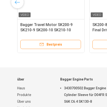
Bagger Travel Motor SK200-9
SK200-8
1
SK210-9 SK200-10 SK210-10
Final D
d
YN15V00051F1 YN15V00051F5
SK210L
YN15V0
Bestpreis
über
Bagger Engine Parts
Haus
3430700502 Bagger Engine
Produkte
Cylinder Sleeve für D04FR 
Über uns
S6K C6.4 SK130-8