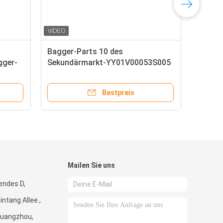
Bagger-Parts 10 des
gger-
Sekundärmarkt-YY01V00053S005
Loch-Hydrozylinder-Drüse
Bestpreis
Mailen Sie uns
tendes D,
ntang Allee.,
Guangzhou,