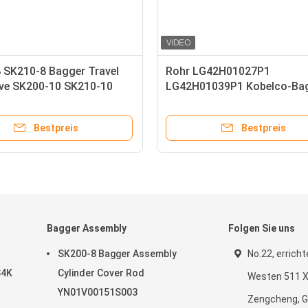
 SK210-8 Bagger Travel
Rohr LG42H01027P1
rive SK200-10 SK210-10
LG42H01039P1 Kobelco-Ba
C-10 YN15V00037F2
Assembly SK75-8
0037F3 YN15V00037
Bestpreis
Bestpreis
Bagger Assembly
Folgen Sie uns
SK200-8 Bagger Assembly
No.22, errich
S4K
Cylinder Cover Rod
Westen 511 Xi
YN01V00151S003
Zengcheng, 