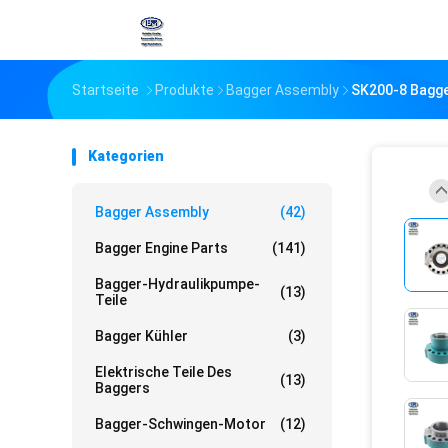
Startseite
Produkte
Bagger Assembly
SK200-8 Bagge
Kategorien
Bagger Assembly
(42)
Bagger Engine Parts
(141)
Bagger-Hydraulikpumpe-
(13)
Teile
Bagger Kühler
(3)
Elektrische Teile Des
(13)
Baggers
Bagger-Schwingen-Motor
(12)