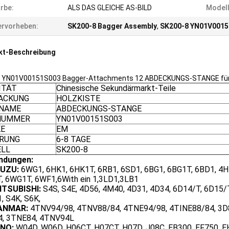
rbe:
ALS DAS GLEICHE AS-BILD
Modell
rvorheben:
SK200-8 Bagger Assembly
,
SK200-8 YN01V001
kt-Beschreibung
r YN01V00151S003 Bagger-Attachments 12 ABDECKUNGS-STANGE für
ITÄT
Chinesische Sekundärmarkt-Teile
ACKUNG
HOLZKISTE
-NAME
ABDECKUNGS-STANGE
NUMMER
YN01V00151S003
E
EM
ERUNG
6-8 TAGE
LL
SK200-8
ndungen:
SUZU:
6WG1, 6HK1, 6HK1T, 6RB1, 6SD1, 6BG1, 6BG1T, 6BD1, 4HK
, 6WG1T, 6WF1,6With ein 1,3LD1,3LB1
ITSUBISHI:
S4S, S4E, 4D56, 4M40, 4D31, 4D34, 6D14/T, 6D15/T
, S4K, S6K,
YANMAR:
4TNV94/98, 4TNV88/84, 4TNE94/98, 4TINE88/84, 3D88
, 3TNE84, 4TNV94L
INO:
W04D, W06D, H06CT, H07CT, H07D, J08C, EB300, EF750, EH