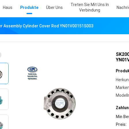
Treten Sie Mit Uns In
Haus
Produkte
Über Uns
Nachr
Verbindung
r Assembly Cylinder Cover Rod YN01V00151S003
SK200
YN01
Produk
Herkun
Marke
Model
Zahlun
Min Be
Preis: