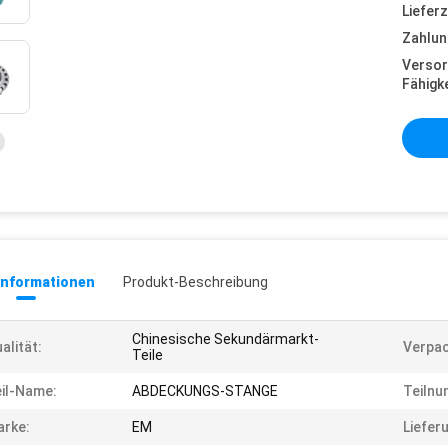
Lieferz
Zahlun
Versor
Fähigke
informationen
Produkt-Beschreibung
Chinesische Sekundärmarkt-
alität:
Verpac
Teile
il-Name:
ABDECKUNGS-STANGE
Teilnu
rke:
EM
Liefer