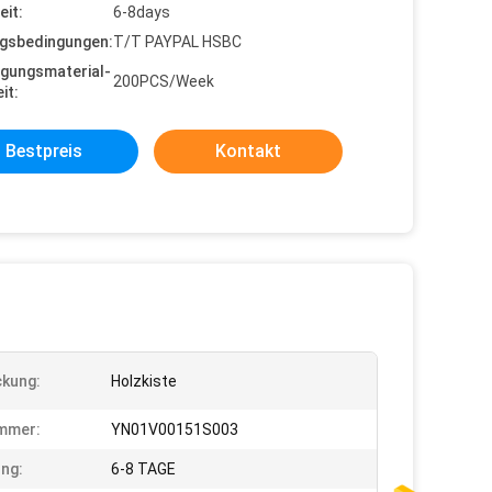
eit:
6-8days
gsbedingungen:
T/T PAYPAL HSBC
gungsmaterial-
200PCS/Week
it:
Bestpreis
Kontakt
kung:
Holzkiste
mmer:
YN01V00151S003
ung:
6-8 TAGE