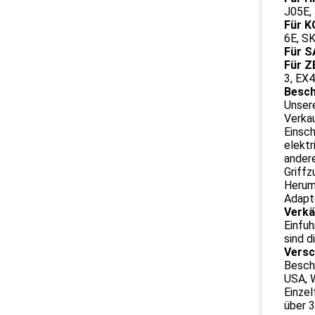
J05E,
Für 
6E, S
Für S
Für Z
3, EX
Besch
Unsere
Verkau
Einsch
elektr
andere
Griffz
Herumd
Adapte
Verkä
Einfuh
sind d
Versc
Besch
USA, W
Einzel
über 3