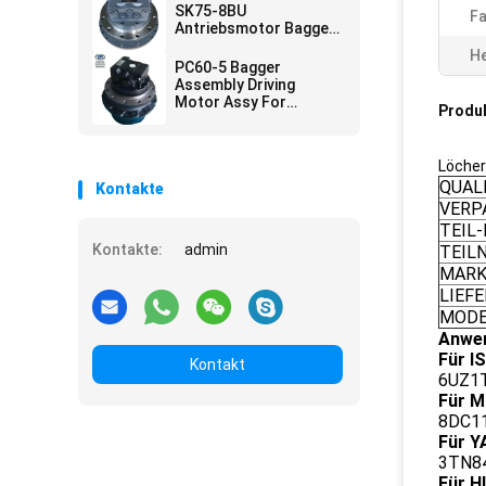
SK75-8BU
Fa
Antriebsmotor Bagger-
Assembly
He
YT15V00012F1
PC60-5 Bagger
LG15V00003F1
Assembly Driving
Motor Assy For
Produ
Construction Parts
Löche
QUAL
Kontakte
VERP
TEIL
Kontakte:
admin
TEIL
MARK
LIEF
MODE
Anwe
Für I
Kontakt
6UZ1T
Für M
8DC11
Für 
3TN84
Für H