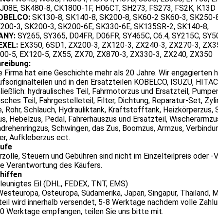
 J08E, SK480-8, CK1800-1F, H06CT, SH273, FS273, FS2K, K13D
KOBELCO:
SK130-8, SK140-8, SK200-8, SK60-2 SK60-3, SK250-8
K200-3, SK200-3, SK200-6E, SK330-6E, SK135SR-2, SK140-8,
ANY:
SY265, SY365, D04FR, D06FR, SY465C, C6.4, SY215C, SY5
EXEL:
EX350, 6SD1, ZX200-3, ZX120-3, ZX240-3, ZX270-3, ZX35
400-5, EX120-5, ZX55, ZX70, ZX870-3, ZX330-3, ZX240, ZX350
reibung:
 Firma hat eine Geschichte mehr als 20 Jahre. Wir engagierten h
fsoriginalteilen und in den Ersatzteilen KOBELCO, ISUZU, HITA
ließlich: hydraulisches Teil, Fahrmotorzus und Ersatzteil, Pumpe
isches Teil, Fahrgestelleteil, Filter, Dichtung, Reparatur-Set, Zy
, Rohr, Schlauch, Hydrauliktank, Kraftstofftank, Heizkörperzus
us, Hebelzus, Pedal, Fahrerhauszus und Ersatzteil, Wischerarmzus
rehenringzus, Schwingen, das Zus, Boomzus, Armzus, Verbindung
r, Aufkleberzus ect.
ufe
rzölle, Steuern und Gebühren sind nicht im Einzelteilpreis oder
ie Verantwortung des Käufers.
hiffen
leunigtes Eil (DHL, FEDEX, TNT, EMS)
esteuropa, Osteuropa, Südamerika, Japan, Singapur, Thailand, Ma
teil wird innerhalb versendet, 5-8 Werktage nachdem volle Zahl
0 Werktage empfangen, teilen Sie uns bitte mit.