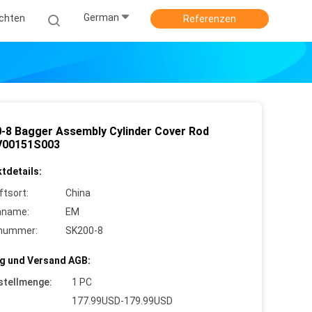
German
ichten
Referenzen
-8 Bagger Assembly Cylinder Cover Rod
V00151S003
tdetails:
ftsort:
China
nname:
EM
lnummer:
SK200-8
g und Versand AGB:
stellmenge:
1 PC
177.99USD-179.99USD