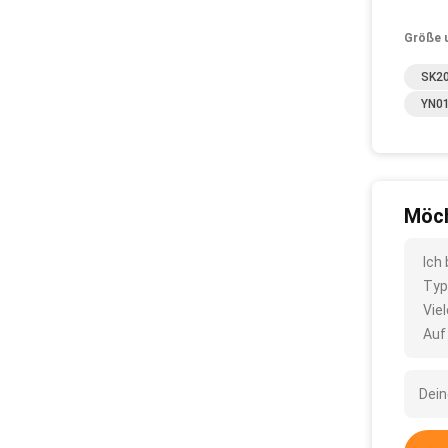
Größe 
SK20
YN01
Möch
Ich
Typ
Vie
Auf