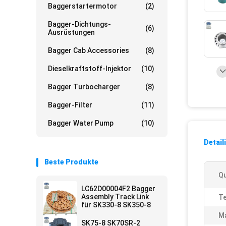
Baggerstartermotor
(2)
Bagger-Dichtungs-
(6)
Ausrüstungen
Bagger Cab Accessories
(8)
Dieselkraftstoff-Injektor
(10)
Bagger Turbocharger
(8)
Bagger-Filter
(11)
Bagger Water Pump
(10)
Detail
Beste Produkte
Qu
LC62D00004F2 Bagger
Assembly Track Link
Te
für SK330-8 SK350-8
Ma
SK75-8 SK70SR-2