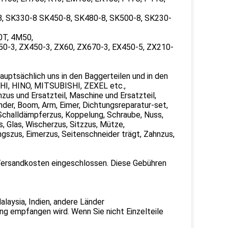
, SK330-8 SK450-8, SK480-8, SK500-8, SK230-
0T, 4M50,
0-3, ZX450-3, ZX60, ZX670-3, EX450-5, ZX210-
auptsächlich uns in den Baggerteilen und in den
CHI, HINO, MITSUBISHI, ZEXEL etc.,
nzus und Ersatzteil, Maschine und Ersatzteil,
linder, Boom, Arm, Eimer, Dichtungsreparatur-set,
, Schalldämpferzus, Koppelung, Schraube, Nuss,
, Glas, Wischerzus, Sitzzus, Mütze,
szus, Eimerzus, Seitenschneider trägt, Zahnzus,
 -Versandkosten eingeschlossen. Diese Gebühren
laysia, Indien, andere Länder
ung empfangen wird. Wenn Sie nicht Einzelteile