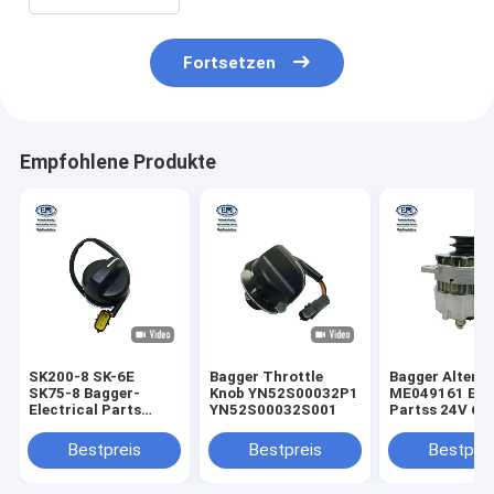
Fortsetzen
Empfohlene Produkte
SK200-8 SK-6E
Bagger Throttle
Bagger Altern
SK75-8 Bagger-
Knob YN52S00032P1
ME049161 Elec
Electrical Parts
YN52S00032S001
Partss 24V 60
Throttle-Griff
Bagger-6D22T
YN52S00032P1
Bestpreis
Bestpreis
Bestprei
YN52S00032S001