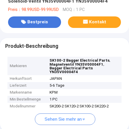
Solenoid-Ventil YN35V00004F1 YN35V00004F4
Preis：98.99USD-99.99USD
MOQ：1 PC
Bestpreis
Kontakt
Produkt-Beschreibung
,
SK100-2 Bagger Electrical Parts
,
Magnetventil YN35V00004F1
Markieren
Bagger Electrical Parts
YN35V00004F4
Herkunftsort
JAPAN
Lieferzeit
5-6 Tage
Markenname
KPM
Min Bestellmenge
1 PC
Modellnummer
SK200-2 SK120-2 SK100-2 SK220-2
Sehen Sie mehr an