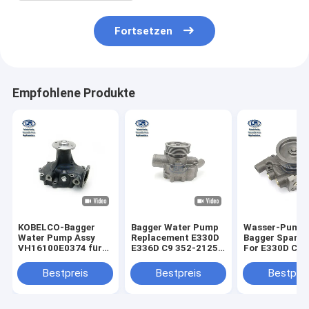
Fortsetzen
Empfohlene Produkte
KOBELCO-Bagger
Bagger Water Pump
Wasser-Pump
Water Pump Assy
Replacement E330D
Bagger Spare 
VH16100E0374 für
E336D C9 352-2125
For E330D C9 
SK200-8 SK250-8
3522125
Dieselmotor-
2194452 219-
Bestpreis
Bestpreis
Bestprei