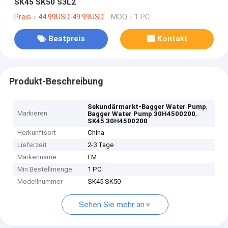
SK45 SK50 S3L2
Preis：44.99USD-49.99USD
MOQ：1 PC
Bestpreis
Kontakt
Produkt-Beschreibung
,
Sekundärmarkt-Bagger Water Pump
Markieren
,
Bagger Water Pump 30H4500200
SK45 30H4500200
Herkunftsort
China
Lieferzeit
2-3 Tage
Markenname
EM
Min Bestellmenge
1 PC
Modellnummer
SK45 SK50
Sehen Sie mehr an