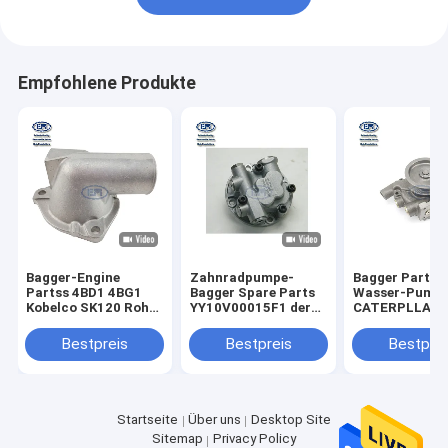
Empfohlene Produkte
Bagger-Engine
Zahnradpumpe-
Bagger Part,
Partss 4BD1 4BG1
Bagger Spare Parts
Wasser-Pump
Kobelco SK120 Rohr-
YY10V00015F1 der
CATERPLLAR
Wasserauslauf
KOBELCO-
KOBELCO HIT
5137130481
Baumaschinen-Teil-
der Maschine
Bestpreis
Bestpreis
Bestprei
VI5137130481 5-
SK130-8 SK135SR-3
13713048-1 513713-
0481
Startseite
Über uns
Desktop Site
Sitemap
Privacy Policy