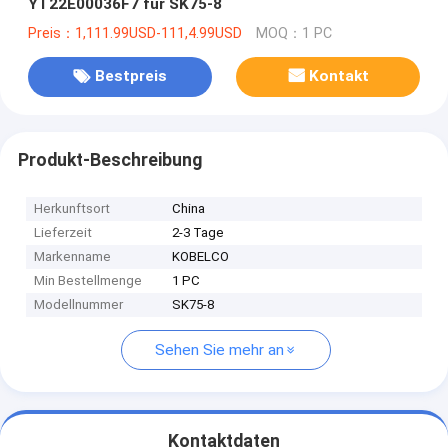
YT22E00036F7 für SK75-8
Preis：1,111.99USD-111,4.99USD
MOQ：1 PC
Bestpreis
Kontakt
Produkt-Beschreibung
Herkunftsort
China
Lieferzeit
2-3 Tage
Markenname
KOBELCO
Min Bestellmenge
1 PC
Modellnummer
SK75-8
Sehen Sie mehr an
Kontaktdaten