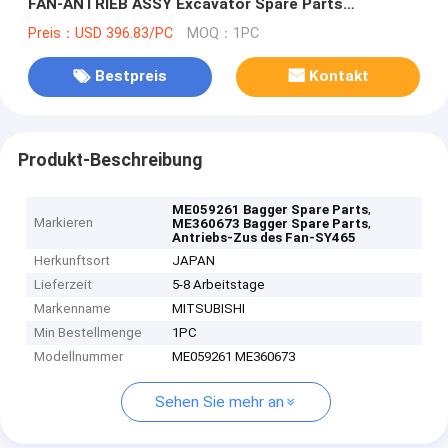
FAN-ANTRIEB ASSY Excavator Spare Parts
ME059261 ME360673
Preis：USD 396.83/PC
MOQ：1PC
Bestpreis
Kontakt
Produkt-Beschreibung
,
ME059261 Bagger Spare Parts
Markieren
,
ME360673 Bagger Spare Parts
Antriebs-Zus des Fan-SY465
Herkunftsort
JAPAN
Lieferzeit
5-8 Arbeitstage
Markenname
MITSUBISHI
Min Bestellmenge
1PC
Modellnummer
ME059261 ME360673
Sehen Sie mehr an