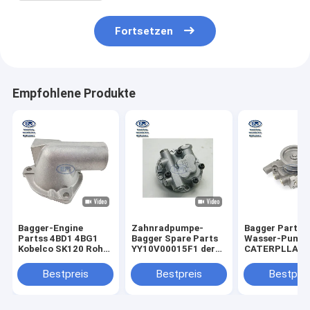
Fortsetzen
Empfohlene Produkte
Bagger-Engine
Zahnradpumpe-
Bagger Part,
Partss 4BD1 4BG1
Bagger Spare Parts
Wasser-Pump
Kobelco SK120 Rohr-
YY10V00015F1 der
CATERPLLAR
Wasserauslauf
KOBELCO-
KOBELCO HIT
5137130481
Baumaschinen-Teil-
der Maschine
Bestpreis
Bestpreis
Bestprei
VI5137130481 5-
SK130-8 SK135SR-3
13713048-1 513713-
0481