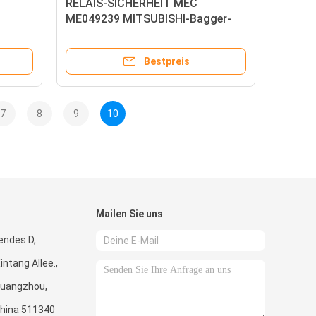
RELAIS-SICHERHEIT MEC
ME049239 MITSUBISHI-Bagger-
K450-
Engine Partss SK220-3 SK320-6
SK320-6E SK330-6E 6D16
Bestpreis
7
8
9
10
Mailen Sie uns
tendes D,
ntang Allee.,
Guangzhou,
hina 511340