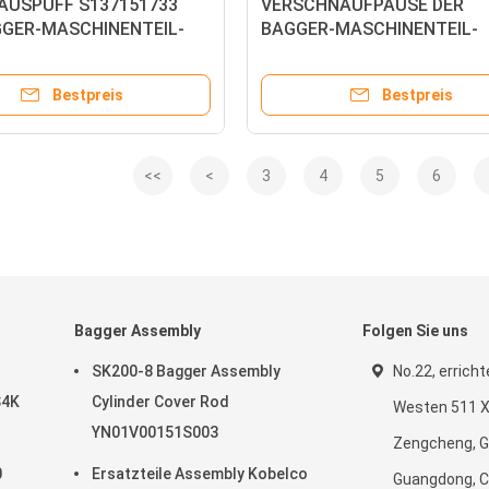
-AUSPUFF S137151733
VERSCHNAUFPAUSE DER
GGER-MASCHINENTEIL-
BAGGER-MASCHINENTEIL-
r J05ETA SK200-8 SK330-8
KOBELCO 2446U228F4 für S
6S SK450-6
Bestpreis
Bestpreis
<<
<
3
4
5
6
Bagger Assembly
Folgen Sie uns
SK200-8 Bagger Assembly
No.22, errich
S4K
Cylinder Cover Rod
Westen 511 Xi
YN01V00151S003
Zengcheng, 
0
Ersatzteile Assembly Kobelco
Guangdong, C