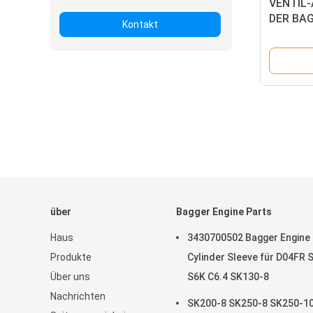
VENTIL
DER BA
Kontakt
HINO fü
über
Bagger Engine Parts
Haus
3430700502 Bagger Engine
Produkte
Cylinder Sleeve für D04FR 
Über uns
S6K C6.4 SK130-8
Nachrichten
SK200-8 SK250-8 SK250-1