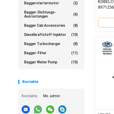
KOBELC
Baggerstartermotor
(2)
8971256
Bagger-Dichtungs-
SK75-8 
(6)
Ausrüstungen
6BG1T
Bagger Cab Accessories
(8)
Dieselkraftstoff-Injektor
(10)
Bagger Turbocharger
(8)
Bagger-Filter
(11)
Bagger Water Pump
(10)
Kontakte
Kontakte:
Ms. admin