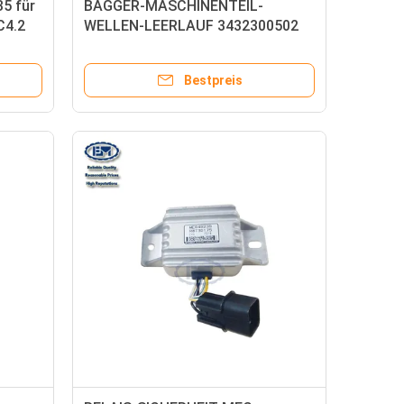
5 für
BAGGER-MASCHINENTEIL-
C4.2
WELLEN-LEERLAUF 3432300502
für SK130-8 E320C S4K S6K
Bestpreis