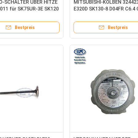
O-SCHALTER ÜBER HITZE
MITSUBISHI-KOLBEN 324423
011 für SK75UR-3E SK120
E320D SK130-8 D04FR C6.4 
4JG1 4HK1 6HK1 4LE2
Bestpreis
Bestpreis