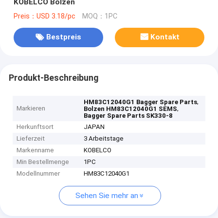
KOBELCO Bolzen
Preis：USD 3.18/pc
MOQ：1PC
Bestpreis
Kontakt
Produkt-Beschreibung
,
HM83C12040G1 Bagger Spare Parts
Markieren
,
Bolzen HM83C12040G1 SEMS
Bagger Spare Parts SK330-8
Herkunftsort
JAPAN
Lieferzeit
3 Arbeitstage
Markenname
KOBELCO
Min Bestellmenge
1PC
Modellnummer
HM83C12040G1
Sehen Sie mehr an