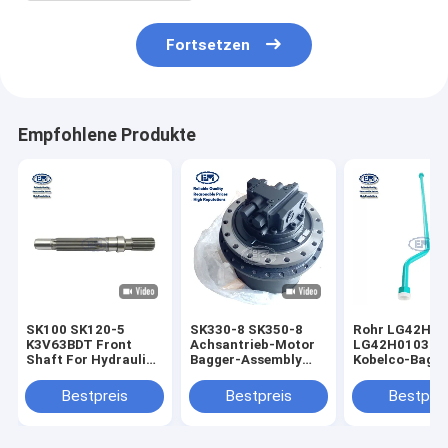
Fortsetzen
Empfohlene Produkte
SK100 SK120-5
SK330-8 SK350-8
Rohr LG42H0
K3V63BDT Front
Achsantrieb-Motor
LG42H01039P
Shaft For Hydraulic
Bagger-Assembly
Kobelco-Bagge
Pump
SH300 CX300
Assembly SK7
YW10V00005S111
M4V290
Bestpreis
Bestpreis
Bestprei
LC15V00023F1
LC15V00023F2